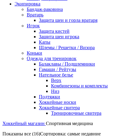
Экипировка
Бандаж-раковина
Вратарь
Защита шеи и горла вратаря
Игрок
Защита кистей
Защита шеи игрока
Капы
Шлемы / Решетки / Визора
Коньки
Одежда для тренировок
Балаклавы / Подшлемники
Гамаши / Рейтузы
Нательное белье
Верх
Комбинезоны и комплекты
Низ
Подтяжки
Хоккейные носки
Хоккейные свитера
Тренировочные свитера
Хоккейный магазин
Спортивная медицина
Показаны все (16)
Сортировка: самые недавние