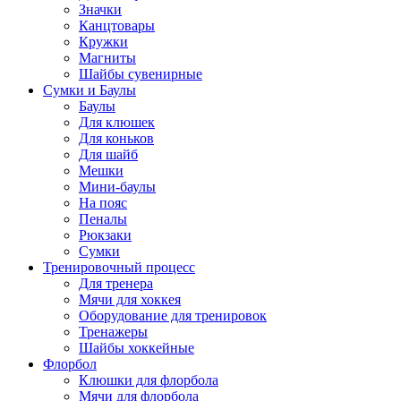
Значки
Канцтовары
Кружки
Магниты
Шайбы сувенирные
Сумки и Баулы
Баулы
Для клюшек
Для коньков
Для шайб
Мешки
Мини-баулы
На пояс
Пеналы
Рюкзаки
Сумки
Тренировочный процесс
Для тренера
Мячи для хоккея
Оборудование для тренировок
Тренажеры
Шайбы хоккейные
Флорбол
Клюшки для флорбола
Мячи для флорбола