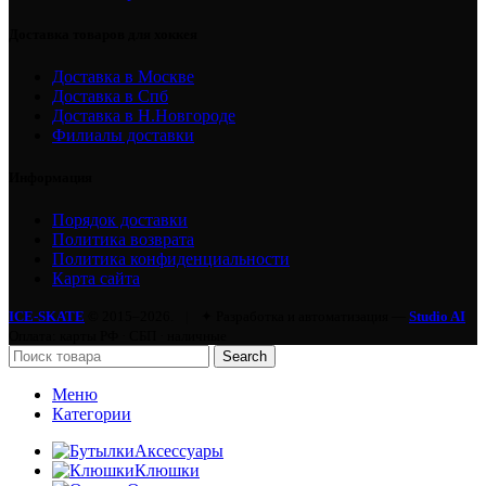
Доставка товаров для хоккея
Доставка в Москве
Доставка в Спб
Доставка в Н.Новгороде
Филиалы доставки
Информация
Порядок доставки
Политика возврата
Политика конфиденциальности
Карта сайта
ICE-SKATE
© 2015–2026.
|
✦ Разработка и автоматизация —
Studio AI
Оплата: карты РФ · СБП · наличные
Search
Меню
Категории
Аксессуары
Клюшки