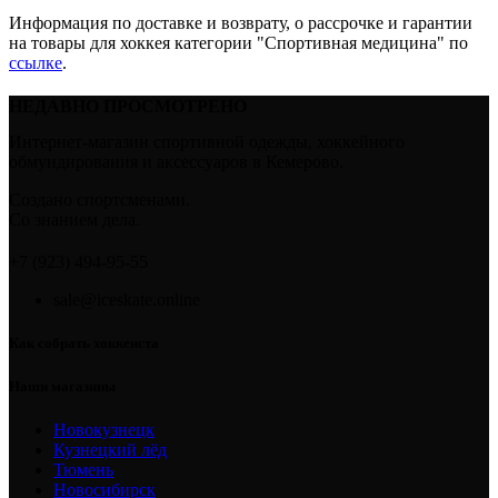
Информация по доставке и возврату, о рассрочке и гарантии
на товары для хоккея категории "Спортивная медицина" по
ссылке
.
НЕДАВНО ПРОСМОТРЕНО
Интернет-магазин спортивной одежды, хоккейного
обмундирования и аксессуаров в Кемерово.
Создано спортсменами.
Со знанием дела.
+7 (923) 494-95-55
sale@iceskate.online
Как собрать хоккеиста
Наши магазины
Новокузнецк
Кузнецкий лёд
Тюмень
Новосибирск