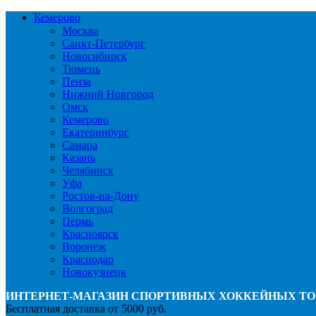
Кемерово
Москва
Санкт-Петербург
Новосибирск
Тюмень
Пенза
Нижний Новгород
Омск
Кемерово
Екатеринбург
Самара
Казань
Челябинск
Уфа
Ростов-на-Дону
Волгоград
Пермь
Красноярск
Воронеж
Краснодар
Новокузнецк
ИНТЕРНЕТ-МАГАЗИН СПОРТИВНЫХ ХОККЕЙНЫХ ТО
Бесплатная доставка от 5000 руб.