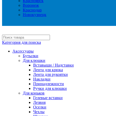
Красноярск
Воронеж
Краснодар
Новокузнецк
Категория для поиска
Аксессуары
Бутылки
Для клюшки
Вставыши / Надставки
Лента для крюка
Лента для рукоятки
Накладки
Принадлежности
Ручки для клюшки
Для коньков
Гелевые вставки
Лезвия
Оселки
Чехлы