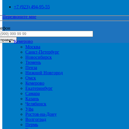
+7 (923) 494-95-55
Перезвоните мне
лефон
Кемерово
Москва
Санкт-Петербург
Новосибирск
Тюмень
Пенза
Нижний Новгород
Омск
Кемерово
Екатеринбург
Самара
Казань
Челябинск
Уфа
Ростов-на-Дону
Волгоград
Пермь