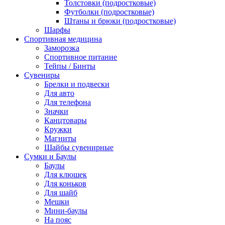
Толстовки (подростковые)
Футболки (подростковые)
Штаны и брюки (подростковые)
Шарфы
Спортивная медицина
Заморозка
Спортивное питание
Тейпы / Бинты
Сувениры
Брелки и подвески
Для авто
Для телефона
Значки
Канцтовары
Кружки
Магниты
Шайбы сувенирные
Сумки и Баулы
Баулы
Для клюшек
Для коньков
Для шайб
Мешки
Мини-баулы
На пояс