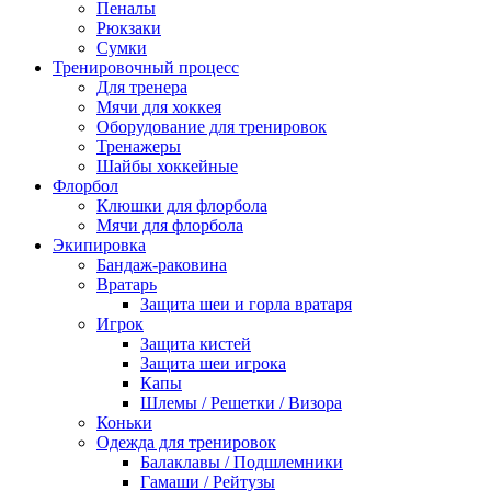
Пеналы
Рюкзаки
Сумки
Тренировочный процесс
Для тренера
Мячи для хоккея
Оборудование для тренировок
Тренажеры
Шайбы хоккейные
Флорбол
Клюшки для флорбола
Мячи для флорбола
Экипировка
Бандаж-раковина
Вратарь
Защита шеи и горла вратаря
Игрок
Защита кистей
Защита шеи игрока
Капы
Шлемы / Решетки / Визора
Коньки
Одежда для тренировок
Балаклавы / Подшлемники
Гамаши / Рейтузы