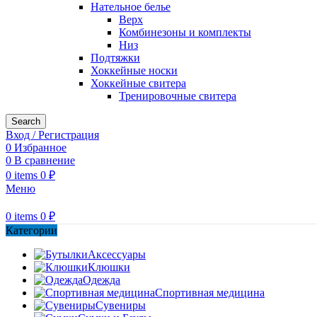
Нательное белье
Верх
Комбинезоны и комплекты
Низ
Подтяжки
Хоккейные носки
Хоккейные свитера
Тренировочные свитера
Search
Вход / Регистрация
0
Избранное
0
В сравнение
0
items
0
₽
Меню
0
items
0
₽
Категории
Аксессуары
Клюшки
Одежда
Спортивная медицина
Сувениры