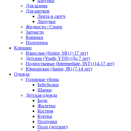
Шнурки
Для шлема
Для щитков
Лента и скотч
Липучки
Жидкости / Спреи
Запчасти
Коврики
Полотенца
Клюшки
Взрослые (Senior, SR) (>17 лет)
Детские (Youth, YTH) (До 7 лет)
Подростковые (Intermediate, INT) (14-17 лет)
Юниорские (Junior, JR) (7-14 лет)
Одежда
Головные уборы
Бейсболки
Шапки
Детская одежда
Боди
Жилетки
Костюм
Куртки
Ползунки
Поло (детские)