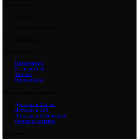
Со знанием дела.
+7 (923) 494-95-55
sale@iceskate.online
Как собрать хоккеиста
Наши магазины
Новокузнецк
Кузнецкий лёд
Тюмень
Новосибирск
Доставка товаров для хоккея
Доставка в Москве
Доставка в Спб
Доставка в Н.Новгороде
Филиалы доставки
Информация