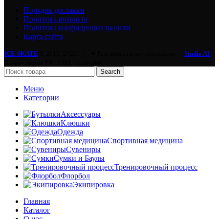
Порядок доставки
Политика возврата
Политика конфиденциальности
Карта сайта
ICE-SKATE
© 2015–2026.
|
✦ Разработка и автоматизация —
Studio AI
Оплата: карты РФ · СБП · наличные
Search
Меню
Категории
Аксессуары
Клюшки
Одежда
Спортивная медицина
Сувениры
Сумки и Баулы
Тренировочный процесс
Флорбол
Экипировка
Главная
Каталог
О нас