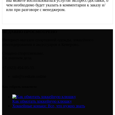
Вы можете воспользоваться услугой экспресс-доставки, о
чем необходимо будет указать в комментарии к заказу и/
или при разговоре с менеджером.
НЕДАВНО ПРОСМОТРЕНО
Интернет-магазин спортивной одежды, хоккейного
обмундирования и аксессуаров в Кемерово.
Создано спортсменами.
Со знанием дела.
+7 (923) 494-95-55
sale@iceskate.online
Как собрать хоккеиста
Как обмотать хоккейную клюшку
Хоккейные коньки: Все, что нужно знать