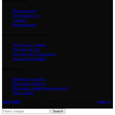
Наши магазины
Новокузнецк
Кузнецкий лёд
Тюмень
Новосибирск
Доставка товаров для хоккея
Доставка в Москве
Доставка в Спб
Доставка в Н.Новгороде
Филиалы доставки
Информация
Порядок доставки
Политика возврата
Политика конфиденциальности
Карта сайта
ICE-SKATE
© 2015–2026.
|
✦ Разработка и автоматизация —
Studio AI
Оплата: карты РФ · СБП · наличные
Search