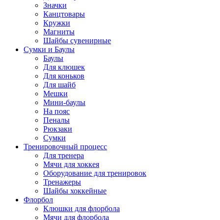
Значки
Канцтовары
Кружки
Магниты
Шайбы сувенирные
Сумки и Баулы
Баулы
Для клюшек
Для коньков
Для шайб
Мешки
Мини-баулы
На пояс
Пеналы
Рюкзаки
Сумки
Тренировочный процесс
Для тренера
Мячи для хоккея
Оборудование для тренировок
Тренажеры
Шайбы хоккейные
Флорбол
Клюшки для флорбола
Мячи для флорбола