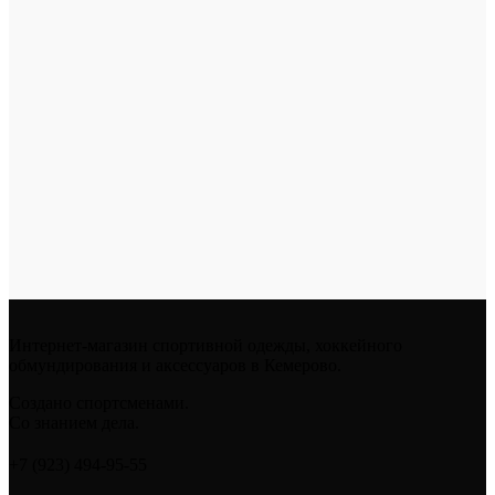
Интернет-магазин спортивной одежды, хоккейного
обмундирования и аксессуаров в Кемерово.
Создано спортсменами.
Со знанием дела.
+7 (923) 494-95-55